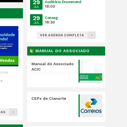
29
Auditório Drummond
18:00
JUL
29
Conseg
18:30
JUL
VER AGENDA COMPLETA
MANUAL DO ASSOCIADO
Manual do Associado
ACIC
 2026
 –
CEPs de Cianorte
IAS