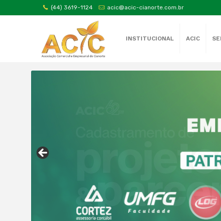
(44) 3619-1124
acic@acic-cianorte.com.br
INSTITUCIONAL
ACIC
SE