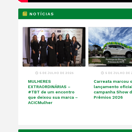
NOTÍCIAS
5 DE JULHO DE 2026
5 DE JULHO DE 
MULHERES
Carreata marcou 
EXTRAORDINÁRIAS –
lançamento oficia
#TBT de um encontro
campanha Show 
que deixou sua marca –
Prêmios 2026
ACICMulher