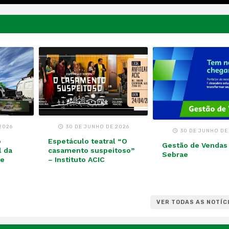
2026
30 DE JUNHO DE 2026
30 DE JUNHO DE
o
Espetáculo teatral “O
Gestão de Vendas
l da
casamento suspeitoso”
Sebrae
de
– Instituto ACIC
VER TODAS AS NOTÍC