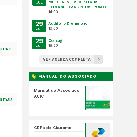
MULHERES E A DEPUTADA
JUL
FEDERAL LEANDRE DAL PONTE
14:00
29
Auditório Drummond
18:00
JUL
29
Conseg
18:30
JUL
ia mais
VER AGENDA COMPLETA
MANUAL DO ASSOCIADO
Manual do Associado
ACIC
ia mais
CEPs de Cianorte