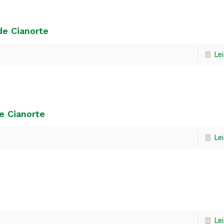
de Cianorte
Le
e Cianorte
Le
Le