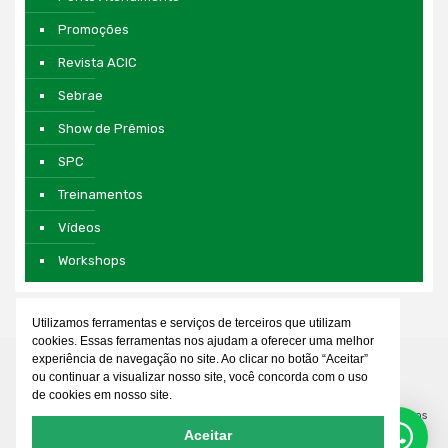
Promoções
Revista ACIC
Sebrae
Show de Prêmios
SPC
Treinamentos
Vídeos
Workshops
Utilizamos ferramentas e serviços de terceiros que utilizam
cookies. Essas ferramentas nos ajudam a oferecer uma melhor
experiência de navegação no site. Ao clicar no botão “Aceitar”
ou continuar a visualizar nosso site, você concorda com o uso
de cookies em nosso site.
© 2026 Associação Comercial e Empresarial de Cianorte. Todos os direitos
Aceitar
reservados. Desenvolvido por
WDEVEL