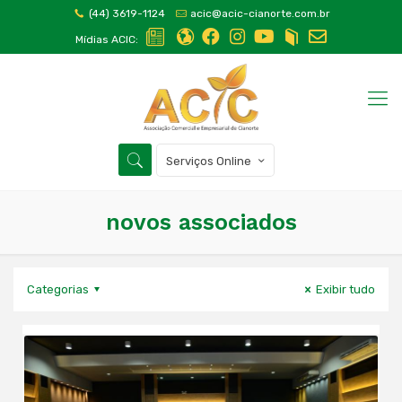
(44) 3619-1124
acic@acic-cianorte.com.br
Mídias ACIC:
Serviços Online
novos associados
Categorias
Exibir tudo