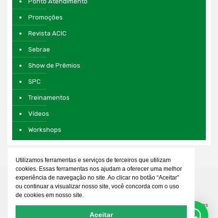
Ponto Atendimento
Promoções
Revista ACIC
Sebrae
Show de Prêmios
SPC
Treinamentos
Vídeos
Workshops
Utilizamos ferramentas e serviços de terceiros que utilizam
cookies. Essas ferramentas nos ajudam a oferecer uma melhor
experiência de navegação no site. Ao clicar no botão “Aceitar”
ou continuar a visualizar nosso site, você concorda com o uso
de cookies em nosso site.
© 2026 Associação Comercial e Empresarial de Cianorte. Todos os direitos
Aceitar
reservados. Desenvolvido por
WDEVEL