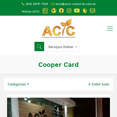
(44) 3619-1124
acic@acic-cianorte.com.br
Mídias ACIC:
Serviços Online
Cooper Card
Categorias
Exibir tudo