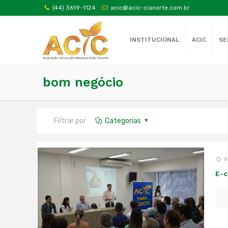
(44) 3619-1124
acic@acic-cianorte.com.br
INSTITUCIONAL
ACIC
SE
bom negócio
Filtrar por
Categorias
8
E-c