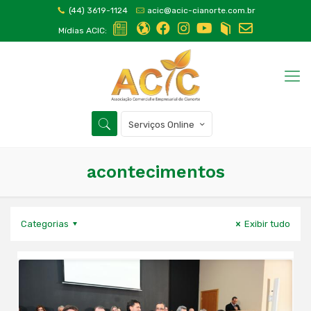
(44) 3619-1124
acic@acic-cianorte.com.br
Mídias ACIC:
Serviços Online
acontecimentos
Categorias
Exibir tudo