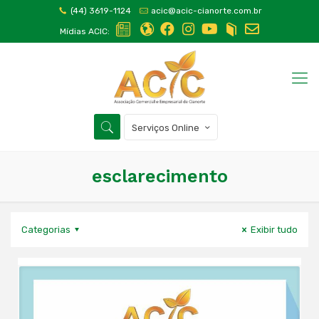
(44) 3619-1124
acic@acic-cianorte.com.br
Mídias ACIC:
Serviços Online
esclarecimento
Categorias
Exibir tudo