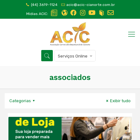
(44) 3619-1124
acic@acic-cianorte.com.br
Mídias ACIC:
Serviços Online
associados
Categorias
Exibir tudo