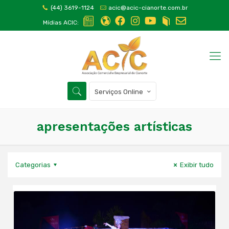
(44) 3619-1124
acic@acic-cianorte.com.br
Mídias ACIC:
Serviços Online
apresentações artísticas
Categorias
Exibir tudo