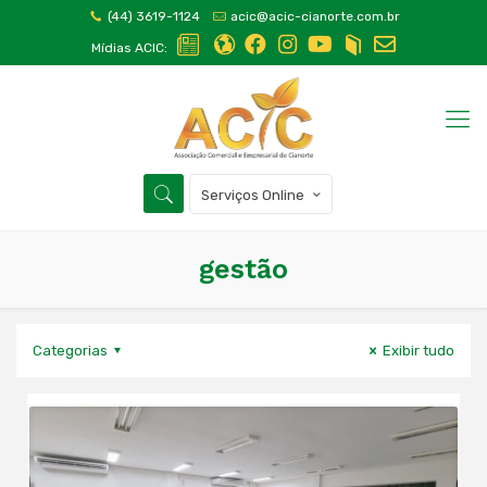
(44) 3619-1124
acic@acic-cianorte.com.br
Mídias ACIC:
Serviços Online
gestão
Categorias
Exibir tudo