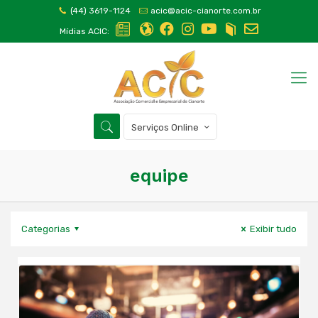
(44) 3619-1124
acic@acic-cianorte.com.br
Mídias ACIC:
Serviços Online
equipe
Categorias
Exibir tudo