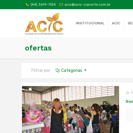
(44) 3619-1124
acic@acic-cianorte.com.br
INSTITUCIONAL
ACIC
SE
ofertas
Filtrar por
Categorias
1
Suc