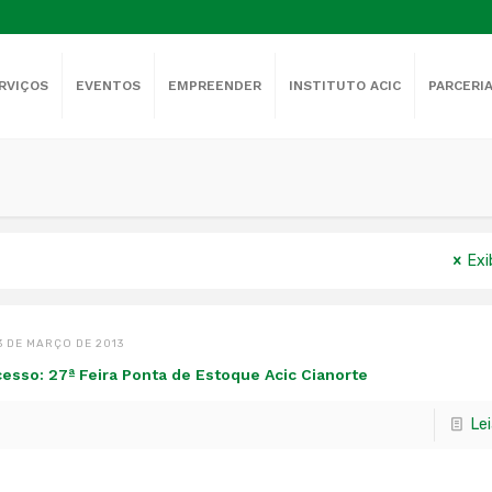
RVIÇOS
EVENTOS
EMPREENDER
INSTITUTO ACIC
PARCERI
Exi
3 DE MARÇO DE 2013
esso: 27ª Feira Ponta de Estoque Acic Cianorte
Le