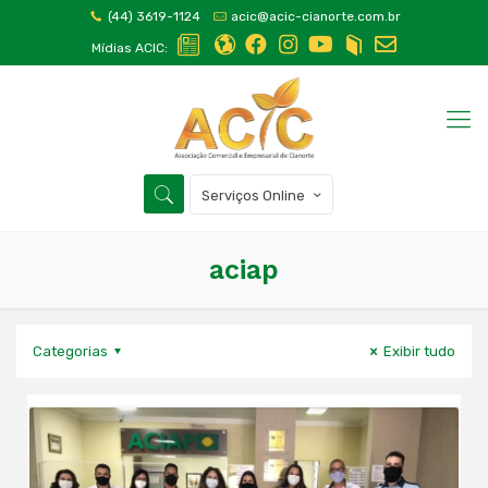
(44) 3619-1124
acic@acic-cianorte.com.br
Mídias ACIC:
Serviços Online
aciap
Categorias
Exibir tudo