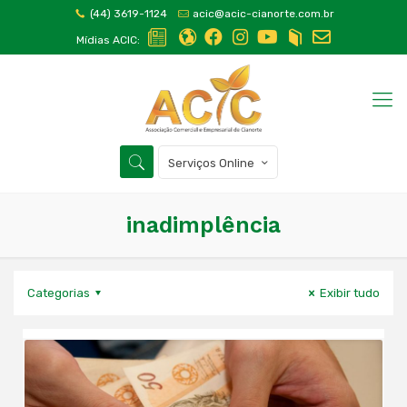
(44) 3619-1124
acic@acic-cianorte.com.br
Mídias ACIC:
Serviços Online
inadimplência
Categorias
Exibir tudo