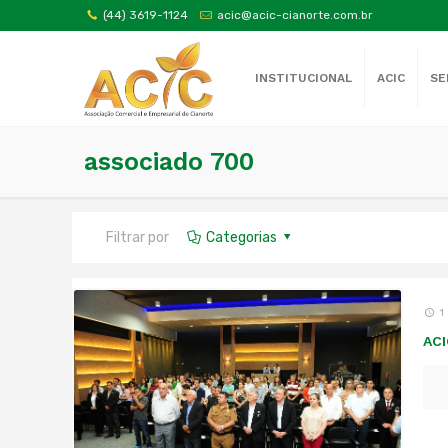
(44) 3619-1124
acic@acic-cianorte.com.br
INSTITUCIONAL
ACIC
SE
associado 700
Filtrar por
Categorias
1
ACI