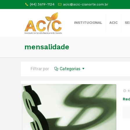
(44) 3619-1124
acic@acic-cianorte.com.br
INSTITUCIONAL
ACIC
SE
mensalidade
Filtrar por
Categorias
8
Red