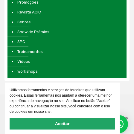
Promoções
Revista ACIC
Sebrae
Show de Prêmios
SPC
Treinamentos
Vídeos
Workshops
Utilizamos ferramentas e serviços de terceiros que utilizam
cookies. Essas ferramentas nos ajudam a oferecer uma melhor
experiência de navegação no site. Ao clicar no botão “Aceitar”
ou continuar a visualizar nosso site, você concorda com o uso
de cookies em nosso site.
© 2026 Associação Comercial e Empresarial de Cianorte. Todos os direitos
Aceitar
reservados. Desenvolvido por
WDEVEL
Mídias ACIC: