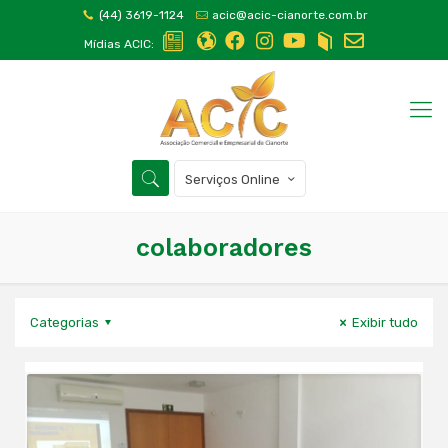
(44) 3619-1124
acic@acic-cianorte.com.br
Mídias ACIC:
Serviços Online
colaboradores
Categorias
Exibir tudo