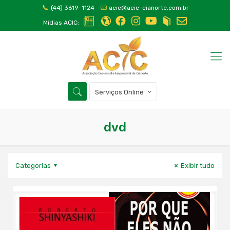
(44) 3619-1124
acic@acic-cianorte.com.br
Mídias ACIC:
Serviços Online
dvd
Categorias
Exibir tudo