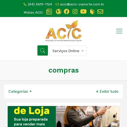
(44) 3619-1124
acic@acic-cianorte.com.br
Mídias ACIC:
Serviços Online
compras
Categorias
Exibir tudo