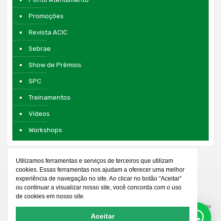
Promoções
Revista ACIC
Sebrae
Show de Prêmios
SPC
Treinamentos
Vídeos
Workshops
Utilizamos ferramentas e serviços de terceiros que utilizam
cookies. Essas ferramentas nos ajudam a oferecer uma melhor
experiência de navegação no site. Ao clicar no botão “Aceitar”
ou continuar a visualizar nosso site, você concorda com o uso
de cookies em nosso site.
© 2026 Associação Comercial e Empresarial de Cianorte. Todos os direitos
Aceitar
reservados. Desenvolvido por
WDEVEL