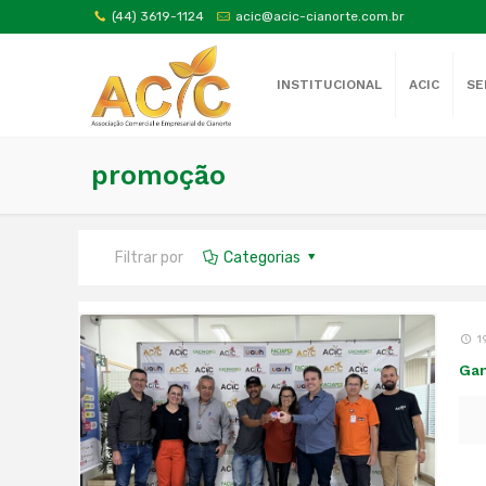
(44) 3619-1124
acic@acic-cianorte.com.br
INSTITUCIONAL
ACIC
SE
promoção
Filtrar por
Categorias
1
Gan