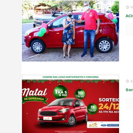
1
ACI
2
Sor