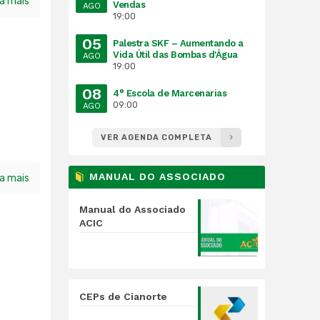
ia mais
Vendas
AGO
19:00
05
Palestra SKF – Aumentando a
Vida Útil das Bombas d'Água
AGO
19:00
08
4° Escola de Marcenarias
09:00
AGO
VER AGENDA COMPLETA
MANUAL DO ASSOCIADO
ia mais
Manual do Associado
ACIC
CEPs de Cianorte