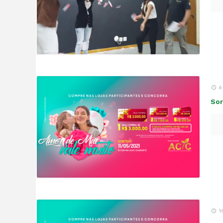
6
Sor
1