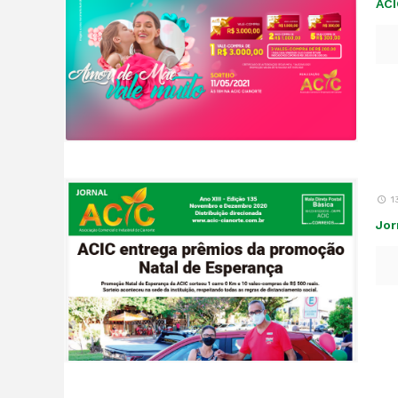
ACI
1
Jor