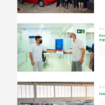
6
Esc
órg
2
Fei