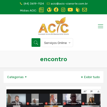
(44) 3619-1124
acic@acic-cianorte.com.br
Mídias ACIC:
Serviços Online
encontro
Categorias
Exibir tudo