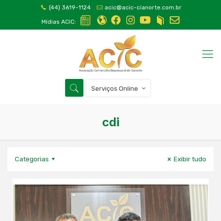
(44) 3619-1124
acic@acic-cianorte.com.br
Mídias ACIC:
Serviços Online
cdi
Categorias
Exibir tudo