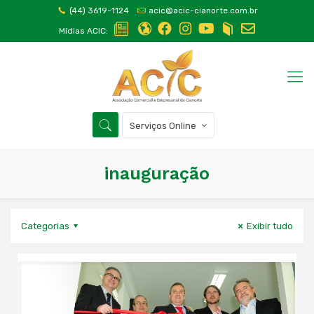
(44) 3619-1124
acic@acic-cianorte.com.br
Mídias ACIC:
Serviços Online
inauguração
Categorias
Exibir tudo