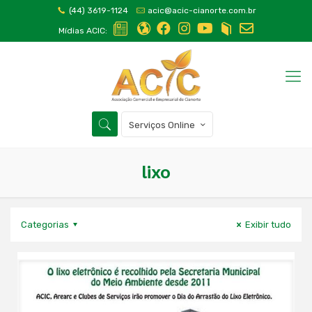
(44) 3619-1124
acic@acic-cianorte.com.br
Mídias ACIC:
Serviços Online
lixo
Categorias
Exibir tudo