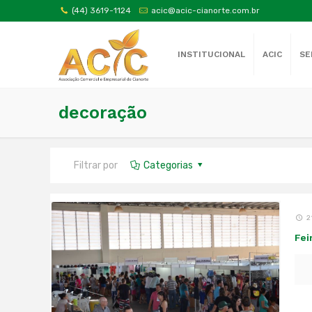
(44) 3619-1124
acic@acic-cianorte.com.br
INSTITUCIONAL
ACIC
SE
decoração
Filtrar por
Categorias
2
Fei