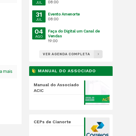
08:00
JUL
31
Evento Amenorte
08:00
JUL
04
Faça do Digital um Canal de
Vendas
AGO
19:00
VER AGENDA COMPLETA
MANUAL DO ASSOCIADO
ia mais
Manual do Associado
ACIC
CEPs de Cianorte