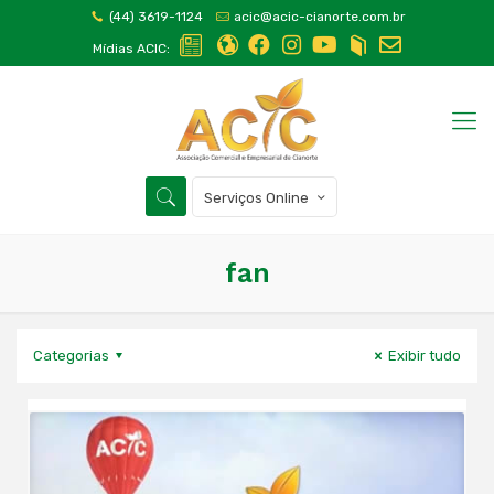
(44) 3619-1124
acic@acic-cianorte.com.br
Mídias ACIC:
Serviços Online
fan
Categorias
Exibir tudo