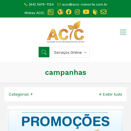
(44) 3619-1124
acic@acic-cianorte.com.br
Mídias ACIC:
Serviços Online
campanhas
Categorias
Exibir tudo