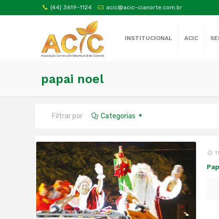
(44) 3619-1124
acic@acic-cianorte.com.br
INSTITUCIONAL
ACIC
SE
papai noel
Filtrar por
Categorias
1
Pap