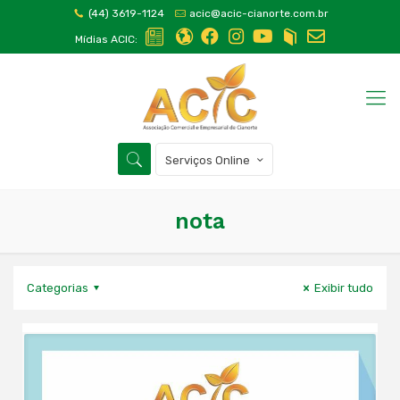
(44) 3619-1124
acic@acic-cianorte.com.br
Mídias ACIC:
Serviços Online
nota
Categorias
Exibir tudo