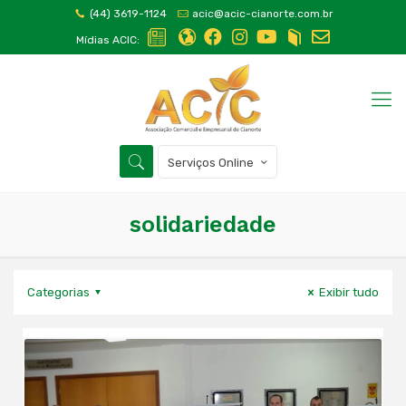
(44) 3619-1124
acic@acic-cianorte.com.br
Mídias ACIC:
Serviços Online
solidariedade
Categorias
Exibir tudo