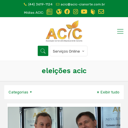
(44) 3619-1124
acic@acic-cianorte.com.br
Mídias ACIC:
Serviços Online
eleições acic
Categorias
Exibir tudo