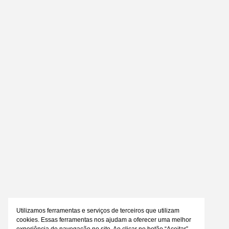
Utilizamos ferramentas e serviços de terceiros que utilizam
cookies. Essas ferramentas nos ajudam a oferecer uma melhor
experiência de navegação no site. Ao clicar no botão “Aceitar”