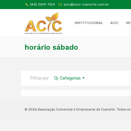
(44) 3619-1124
acic@acic-cianorte.com.br
INSTITUCIONAL
ACIC
SE
horário sábado
Filtrar por
Categorias
© 2026 Associação Comercial e Empresarial de Cianorte. Todos os 