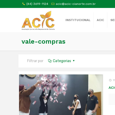
(44) 3619-1124
acic@acic-cianorte.com.br
INSTITUCIONAL
ACIC
SE
vale-compras
Filtrar por
Categorias
1
ACI