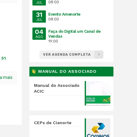
08:00
JUL
31
Evento Amenorte
08:00
JUL
04
Faça do Digital um Canal de
Vendas
AGO
19:00
VER AGENDA COMPLETA
 51
MANUAL DO ASSOCIADO
ia mais
Manual do Associado
ACIC
CEPs de Cianorte