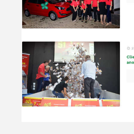
2
Cli
ano