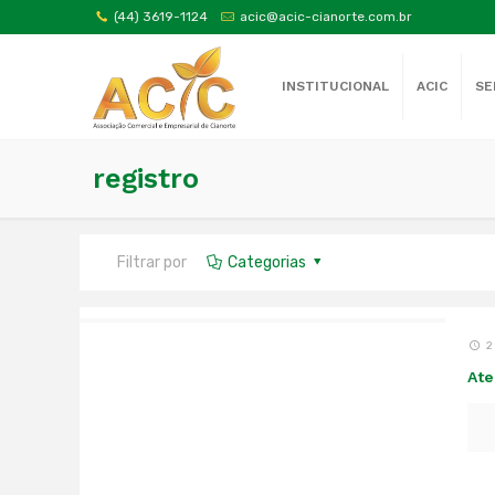
(44) 3619-1124
acic@acic-cianorte.com.br
INSTITUCIONAL
ACIC
SE
registro
Filtrar por
Categorias
2
Ate