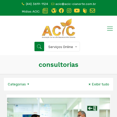
(44) 3619-1124
acic@acic-cianorte.com.br
Mídias ACIC:
Serviços Online
consultorias
Categorias
Exibir tudo