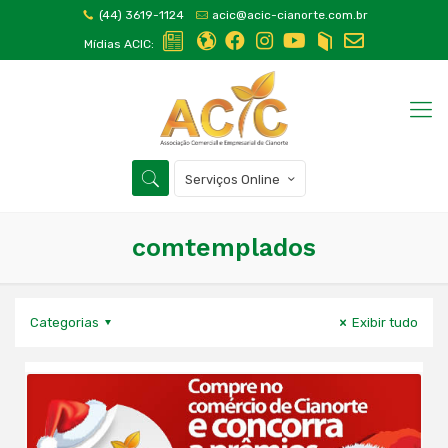
(44) 3619-1124
acic@acic-cianorte.com.br
Mídias ACIC:
Serviços Online
comtemplados
Categorias
Exibir tudo