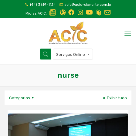
(44) 3619-1124
acic@acic-cianorte.com.br
Mídias ACIC:
Serviços Online
nurse
Categorias
Exibir tudo