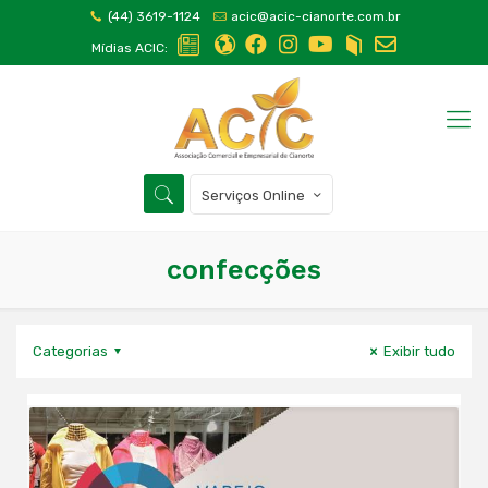
(44) 3619-1124
acic@acic-cianorte.com.br
Mídias ACIC:
Serviços Online
confecções
Categorias
Exibir tudo