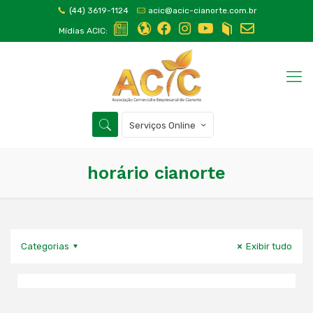
(44) 3619-1124
acic@acic-cianorte.com.br
Mídias ACIC:
Serviços Online
horário cianorte
Categorias
Exibir tudo