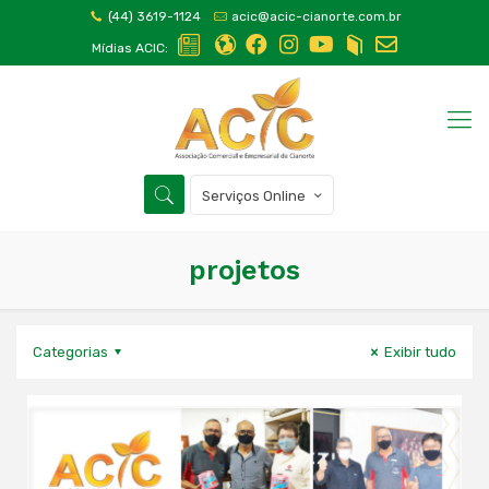
(44) 3619-1124
acic@acic-cianorte.com.br
Mídias ACIC:
Serviços Online
projetos
Categorias
Exibir tudo