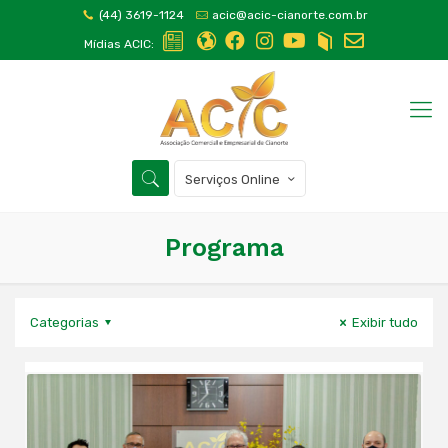
(44) 3619-1124
acic@acic-cianorte.com.br
Mídias ACIC:
Serviços Online
Programa
Categorias
Exibir tudo