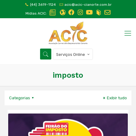
(44) 3619-1124
acic@acic-cianorte.com.br
Mídias ACIC:
Serviços Online
imposto
Categorias
Exibir tudo