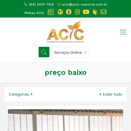
(44) 3619-1124
acic@acic-cianorte.com.br
Mídias ACIC:
Serviços Online
preço baixo
Categorias
Exibir tudo