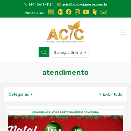
(44) 3619-1124
acic@acic-cianorte.com.br
Mídias ACIC:
Serviços Online
atendimento
Categorias
Exibir tudo