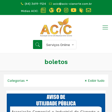
(44) 3619-1124
acic@acic-cianorte.com.br
Mídias ACIC:
Serviços Online
boletos
Categorias
Exibir tudo