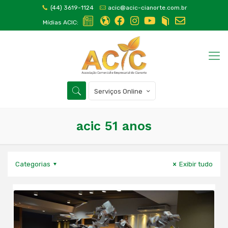
(44) 3619-1124
acic@acic-cianorte.com.br
Mídias ACIC:
Serviços Online
acic 51 anos
Categorias
Exibir tudo