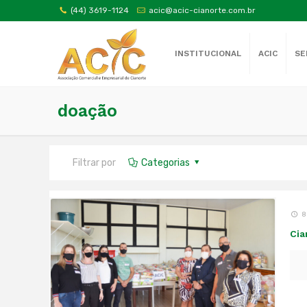
(44) 3619-1124
acic@acic-cianorte.com.br
INSTITUCIONAL
ACIC
SE
doação
Filtrar por
Categorias
8
Cia