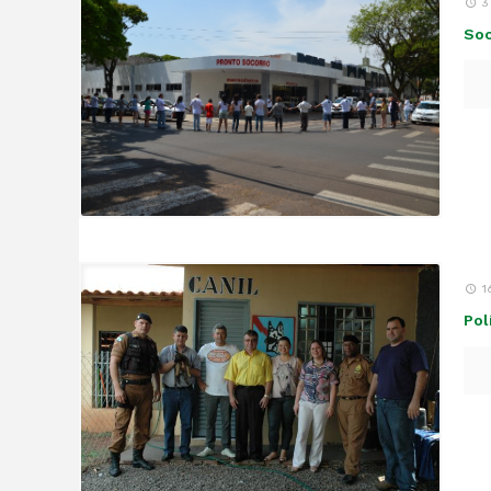
3
Soc
1
Pol