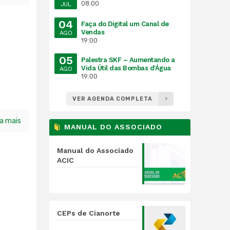
08:00
JUL
04
Faça do Digital um Canal de
Vendas
AGO
19:00
05
Palestra SKF – Aumentando a
Vida Útil das Bombas d'Água
AGO
19:00
VER AGENDA COMPLETA
ia mais
MANUAL DO ASSOCIADO
Manual do Associado
ACIC
CEPs de Cianorte