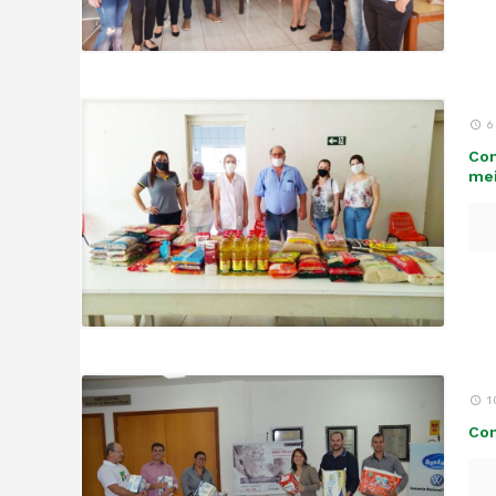
6
Con
mei
1
Con