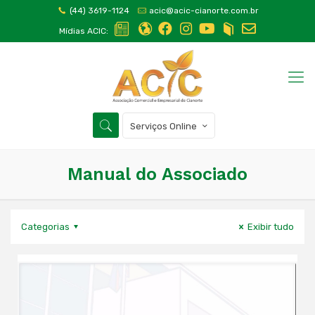
(44) 3619-1124
acic@acic-cianorte.com.br
Mídias ACIC:
Serviços Online
Manual do Associado
Categorias
Exibir tudo