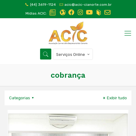
(44) 3619-1124
acic@acic-cianorte.com.br
Mídias ACIC:
Serviços Online
cobrança
Categorias
Exibir tudo